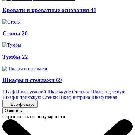
Кровати и кроватные основания
41
Столы
20
Тумбы
22
Шкафы и стеллажи
69
Шкаф
Шкаф угловой
Шкаф-купе
Стеллаж
Шкаф в детскую
Шкаф в прихожую
Стенки
Шкаф-витрина
Шкаф-пенал
Все фильтры
Очистить
Сортировать по популярности