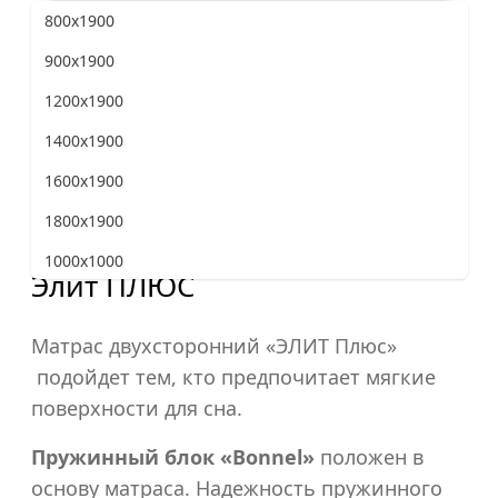
800x1900
Жесткость матраса
900x1900
1200x1900
1400x1900
Программа лояльности
«Верена Мебель»
1600x1900
1800x1900
1000x1000
Элит ПЛЮС
800x2000
900x2000
Матрас двухсторонний «ЭЛИТ Плюс»
подойдет тем, кто предпочитает мягкие
1200x2000
поверхности для сна.
1400x2000
Пружинный блок «Bonnel»
положен в
1600x2000
основу матраса. Надежность пружинного