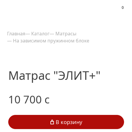
0
Меню
Главная
—
Каталог
—
Матрасы
—
На зависимом пружинном блоке
Матрас "ЭЛИТ+"
10 700
c
В корзину