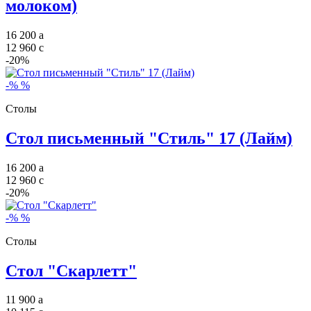
молоком)
16 200
a
12 960
c
-20%
-%
%
Столы
Стол письменный "Стиль" 17 (Лайм)
16 200
a
12 960
c
-20%
-%
%
Столы
Стол "Скарлетт"
11 900
a