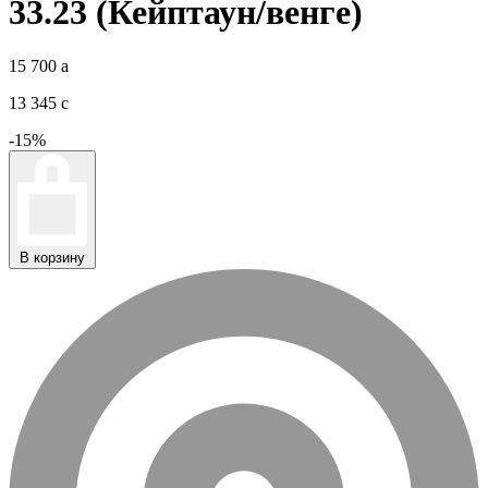
33.23 (Кейптаун/венге)
15 700
a
13 345
c
-15%
В корзину