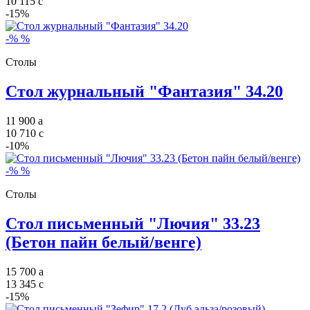
10 115
c
-15%
-%
%
Столы
Стол журнальный "Фантазия" 34.20
11 900
a
10 710
c
-10%
-%
%
Столы
Стол письменный "Лючия" 33.23
(Бетон пайн белый/венге)
15 700
a
13 345
c
-15%