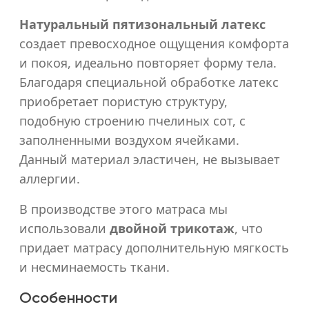
1000x1000
Натуральный пятизональный латекс
1000x1000
создает превосходное ощущения комфорта
800x2000
и покоя, идеально повторяет форму тела.
800x2000
Благодаря специальной обработке латекс
приобретает пористую структуру,
900x2000
подобную строению пчелиных сот, с
900x2000
заполненными воздухом ячейками.
1200x2000
Данный материал эластичен, не вызывает
1200x2000
аллергии.
1400x2000
В производстве этого матраса мы
1400x2000
использовали
двойной трикотаж
, что
придает матрасу дополнительную мягкость
1600x2000
и несминаемость ткани.
1600x2000
Особенности
1800x2000