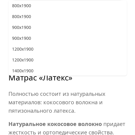
800x1900
Жесткость матраса
800x1900
900x1900
900x1900
Программа лояльности
«Верена Мебель»
1200x1900
1200x1900
1400x1900
Матрас «Латекс»
1400x1900
1600x1900
Полностью состоит из натуральных
материалов: кокосового волокна и
1600x1900
пятизонального латекса.
1800x1900
Натуральное кокосовое волокно
придает
1800x1900
жесткость и ортопедические свойства.