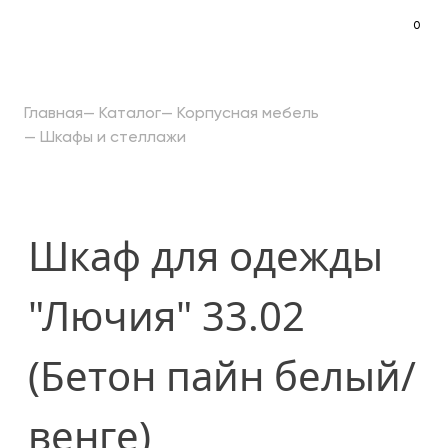
0
Меню
Главная
—
Каталог
—
Корпусная мебель
—
Шкафы и стеллажи
Шкаф для одежды
"Лючия" 33.02
(Бетон пайн белый/
венге)