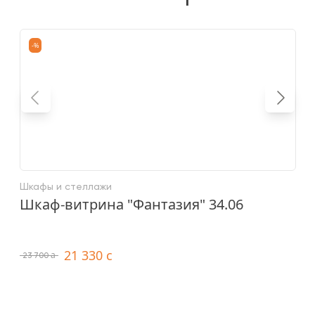
-%
Шкафы и стеллажи
Ш
Шкаф-витрина "Фантазия" 34.06
Ш
21 330
c
a
23 700
6