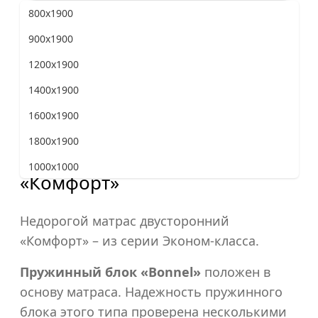
800x1900
Жесткость матраса
900x1900
1200x1900
1400x1900
Программа лояльности
«Верена Мебель»
1600x1900
1800x1900
1000x1000
«Комфорт»
800x2000
900x2000
Недорогой матрас двусторонний
«Комфорт» – из серии Эконом-класса.
1200x2000
1400x2000
Пружинный блок «Bonnel»
положен в
основу матраса. Надежность пружинного
1600x2000
блока этого типа проверена несколькими