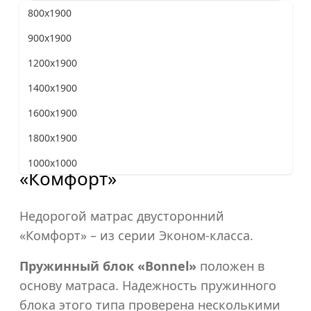
800x1900
Жесткость матраса
900x1900
1200x1900
1400x1900
Программа лояльности
«Верена Мебель»
1600x1900
1800x1900
1000x1000
«Комфорт»
800x2000
900x2000
Недорогой матрас двусторонний
«Комфорт» – из серии Эконом-класса.
1200x2000
1400x2000
Пружинный блок «Bonnel»
положен в
основу матраса. Надежность пружинного
1600x2000
блока этого типа проверена несколькими