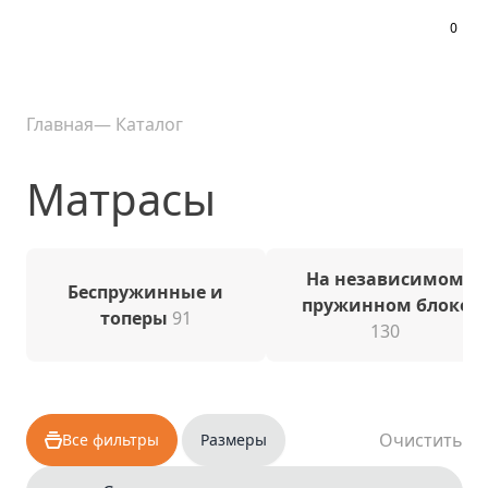
0
Меню
Главная
—
Каталог
Матрасы
На независимом
Беспружинные и
пружинном блоке
топеры
91
130
Очистить
Все фильтры
Размеры