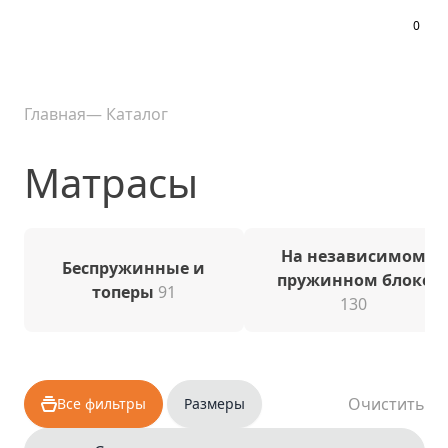
0
Меню
Главная
—
Каталог
Матрасы
На независимом
Беспружинные и
пружинном блоке
топеры
91
130
Очистить
Все фильтры
Размеры