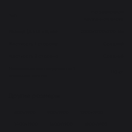
На зависимом
Тип:
пружинном блоке
Размер (Д х Ш х В, мм):
2000x1200x200, мм
Жесткость 1 сторона:
Средний
Жесткость 2 сторона:
Средний
Максимальная нагрузка на 1
110 кг.
спальное место:
Другие размеры
800x1900
900x1900
1200x1900
1400x1900
1600x1900
1800x1900