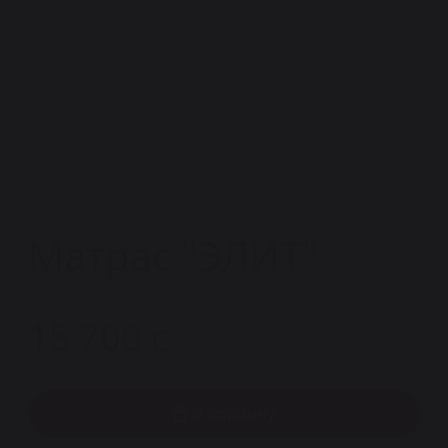
0
Меню
Главная
—
Каталог
—
Матрасы
—
На зависимом пружинном блоке
Матрас "ЭЛИТ"
15 700
c
В корзину