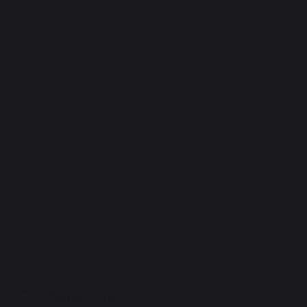
1800x2000
матраса. Надежность пружинного блока
этого типа проверена несколькими
поколениями покупателей.
Термовойлок
- экологически чистый
материал, позволяет сохранить мягкий слой
от изнашивания и продлевает срок службы
матраса.
Пенополиуретан высокоэластичный
служит
наполнителем в двустороннем матрасе.
Для обивки матраса используется жаккард,
стеганый с синтепоном, что придает ему
дополнительную мягкость и комфорт. Короб
из ППУ расположен по периметру матраса.
Особенности