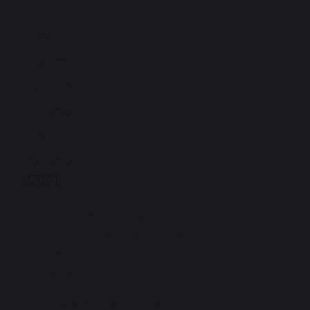
800x1900
Жесткость матраса
900x1900
1200x1900
1400x1900
Программа лояльности
«Верена Мебель»
1600x1900
1800x1900
1000x1000
Элит
800x2000
900x2000
Предлагаем вашему вниманию
двусторонний матрас «Элит» из серии
1200x2000
эконом класс, с пенополиуретаном по
1400x2000
периметру.
1600x2000
Пружинный блок «Bonnel»
положен в основу