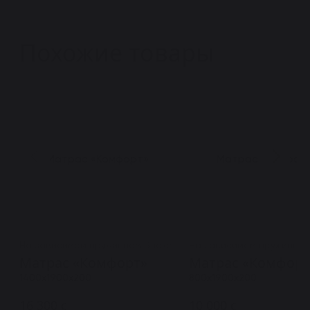
Похожие товары
На зависимом пружинном блоке
На зависимом пружинном
Матрас «Комфорт»
Матрас «Комфорт
1400x1900x200
800x1900x200
16 300
c
10 000
c