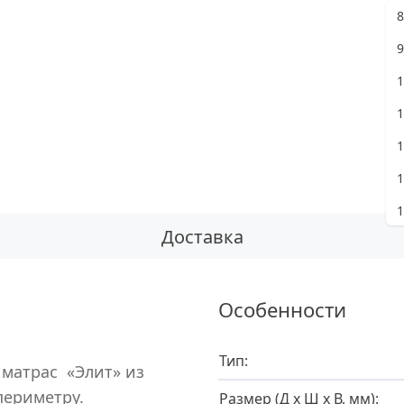
8
Ж
9
1
1
1
1
1
Доставка
8
9
Особенности
1
1
Тип:
матрас «Элит» из
1
периметру.
Размер (Д х Ш х В, мм):