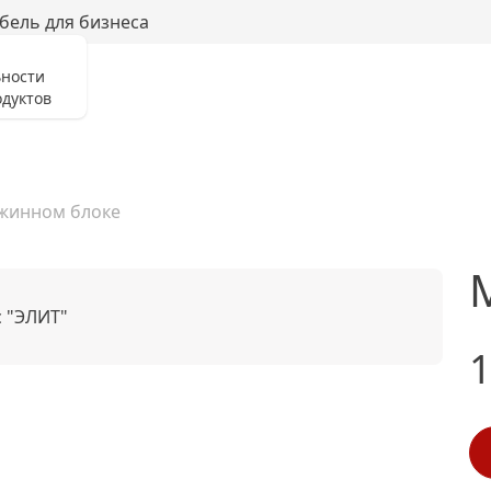
бель для бизнеса
ьности
дуктов
жинном блоке